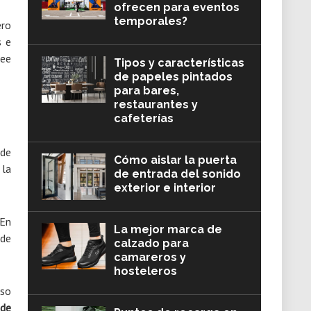
ofrecen para eventos
temporales?
ero
s e
see
Tipos y características
de papeles pintados
para bares,
restaurantes y
cafeterías
 de
Cómo aislar la puerta
 la
de entrada del sonido
exterior e interior
 En
La mejor marca de
 de
calzado para
camareros y
hosteleros
oso
 de