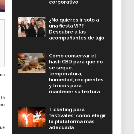
corporativo
¿No quieres ir solo a
una fiesta VIP?
Descubre a las
acompañantes de lujo
Cómo conservar el
hash CBD para que no
se seque:
temperatura,
una
humedad, recipientes
y trucos para
mantener su textura
 la
ino
Ticketing para
festivales: cómo elegir
la plataforma más
que
adecuada