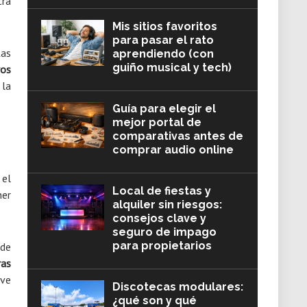
tra
Mis sitios favoritos
para pasar el rato
Las
aprendiendo (con
guiño musical y tech)
ros
 la
Guía para elegir el
mejor portal de
comparativas antes de
comprar audio online
 el
Local de fiestas y
ner
alquiler sin riesgos:
consejos clave y
seguro de impago
para propietarios
 de
ras
ave
Discotecas modulares:
¿qué son y qué