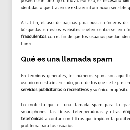
poseen teléfono fijo o móvil. Por eso, es necesario
ide
identidad o que traten de extraer información sensible
A tal fin, el uso de páginas para buscar números de
búsquedas en estos websites suelen centrarse en nú
fraudulentos
con el fin de que los usuarios puedan ide
línea.
Qué es una llamada spam
En términos generales, los números spam son aquellos
usuario no está interesado, pero de los que se le prete
servicios publicitarios o recreativos
y su único propósito 
Lo molesta que es una llamada spam para la gran
smartphones, las líneas teleoperadoras y otras
emp
telefónicas
a contar con filtros que impidan la prolif
problema para los usuarios.