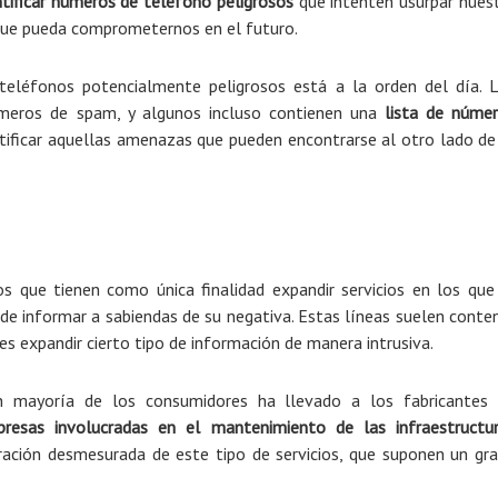
ntificar números de teléfono peligrosos
que intenten usurpar nues
 que pueda comprometernos en el futuro.
 teléfonos potencialmente peligrosos está a la orden del día. 
meros de spam, y algunos incluso contienen una
lista de núme
ntificar aquellas amenazas que pueden encontrarse al otro lado de
 que tienen como única finalidad expandir servicios en los que
nde informar a sabiendas de su negativa. Estas líneas suelen conte
es expandir cierto tipo de información de manera intrusiva.
 mayoría de los consumidores ha llevado a los fabricantes
resas involucradas en el mantenimiento de las infraestructu
eración desmesurada de este tipo de servicios, que suponen un gr