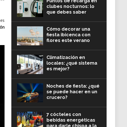
Puntos de recarga en
clubes nocturnos: lo
que debes saber
 es
ión
Cómo decorar una
fiesta ibicenca con
flores este verano
Climatización en
locales: ¿qué sistema
es mejor?
Noches de fiesta: ¿qué
se puede hacer en un
crucero?
7 cócteles con
bebidas energéticas
para darle chispa a la