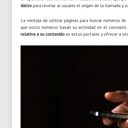
datos
para revelar al usuario el origen de la llamada y 
La ventaja de utilizar páginas para buscar números de
que estos números basan su actividad en el concepto 
relativa a su contenido
en estos portales y ofrecer a ot