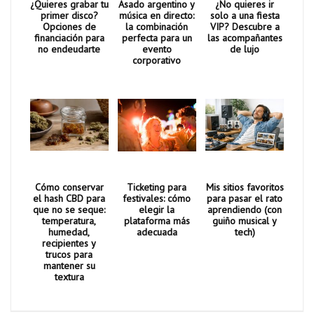
¿Quieres grabar tu
Asado argentino y
¿No quieres ir
primer disco?
música en directo:
solo a una fiesta
Opciones de
la combinación
VIP? Descubre a
financiación para
perfecta para un
las acompañantes
no endeudarte
evento
de lujo
corporativo
Cómo conservar
Ticketing para
Mis sitios favoritos
el hash CBD para
festivales: cómo
para pasar el rato
que no se seque:
elegir la
aprendiendo (con
temperatura,
plataforma más
guiño musical y
humedad,
adecuada
tech)
recipientes y
trucos para
mantener su
textura